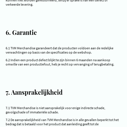
kunnen niet worden geretourneerd, tenzij er sprake is van een defect of
verkeerde levering.
6. Garantie
6.1 TVM Merchandise garandeert dat de producten voldoen aan de redelijke
verwachtingen op basis van de specificaties op de webshop.
6.2 Indien een product defect blijkt te zijn binnen 6 maanden na aankoop
omwille van een productiefout, heb je recht op vervanging of terugbetaling.
7. Aansprakelijkheid
7.1 TVM Merchandise is niet aansprakelijk voor enige indirecte schade,
gevolgschade of immateriële schade.
7.2 De aansprakelijkheid van TVM Merchandise is in alle gevallen beperkt tot het
bedrag dat is betaald voor het product dat aanleiding geeft tot de