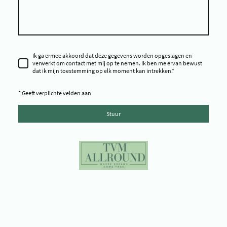
Ik ga ermee akkoord dat deze gegevens worden opgeslagen en
verwerkt om contact met mij op te nemen. Ik ben me ervan bewust
dat ik mijn toestemming op elk moment kan intrekken.
*
* Geeft verplichte velden aan
Stuur
Copyright ©TVM Allround - Copyright © Time To Shine Pageants -
Copyright © Miss Environment Netherlands - Copyright © Miss
Progress Netherlands - Copyright © Miss Galaxy Netherlands -
Copyright © TVM Pro Miss & Model - Copyright © Platform Yes You Can -
Copyright © Environment Impact - Copyright © Tijd voor mij Beauty -
Copyright © Frozen Time Studio