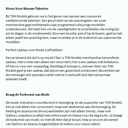
Steun Voor Nieuwe Talenten
Bij TVM Models geloven we in het geven van kansen aan nieuwe en
veelbelovende talenten. Een groot deel van de opbrengsten van onze
merchandise gaat rechtstreeks naar programma’s die jonge modellen
ondersteunen. Dit helpt hen om de vaardigheden te ontwikkelen die nodig zijn
om te slagen in de modewereld. Door een hoodie, pet of tas te kopen, geef je niet
alleen jezelf een prachtig item, maar investeer je in de toekomst van opkomende
modellen.
Perfect Cadeau voor Mode-Liefhebbers
Ken je iemand die dol is op mode? Dan is TVM Models merchandise het perfecte
cadeau. Het is meer dan alleen een mooi item; het is een cadeau met betekenis.
Of het nu voor een verjaardag, feestdag of zomaar is, met een item van TVM
Models geef je een cadeau dat stijl en een goed doel combineert. Bovendien zal
de ontvanger zich speciaal voelen met zo'n exclusief stuk dat niet zomaar
iedereen heeft.
Draag de Toekomst van Mode
De mode-industrie is voortdurend in beweging, en als supporter van TVM Models
ben je niet alleen een consument, maar een deelnemer aan die beweging. De
kleding en accessoires die wij aanbieden zijn niet alleen trendy, maar ook
tijdloos, waardoor je altijd met vertrouwen en klasse voor de dag komt. Jij draagt
de toekomst van mode, en met elk item dat je koopt, help je ons om de wereld
van fashion en beauty toegankelijker te maken voor nieuw talent.