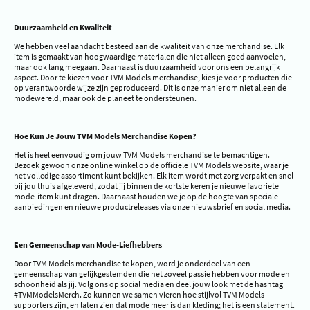
Duurzaamheid en Kwaliteit
We hebben veel aandacht besteed aan de kwaliteit van onze merchandise. Elk
item is gemaakt van hoogwaardige materialen die niet alleen goed aanvoelen,
maar ook lang meegaan. Daarnaast is duurzaamheid voor ons een belangrijk
aspect. Door te kiezen voor TVM Models merchandise, kies je voor producten die
op verantwoorde wijze zijn geproduceerd. Dit is onze manier om niet alleen de
modewereld, maar ook de planeet te ondersteunen.
Hoe Kun Je Jouw TVM Models Merchandise Kopen?
Het is heel eenvoudig om jouw TVM Models merchandise te bemachtigen.
Bezoek gewoon onze online winkel op de officiële TVM Models website, waar je
het volledige assortiment kunt bekijken. Elk item wordt met zorg verpakt en snel
bij jou thuis afgeleverd, zodat jij binnen de kortste keren je nieuwe favoriete
mode-item kunt dragen. Daarnaast houden we je op de hoogte van speciale
aanbiedingen en nieuwe productreleases via onze nieuwsbrief en social media.
Een Gemeenschap van Mode-Liefhebbers
Door TVM Models merchandise te kopen, word je onderdeel van een
gemeenschap van gelijkgestemden die net zoveel passie hebben voor mode en
schoonheid als jij. Volg ons op social media en deel jouw look met de hashtag
#TVMModelsMerch. Zo kunnen we samen vieren hoe stijlvol TVM Models
supporters zijn, en laten zien dat mode meer is dan kleding; het is een statement.