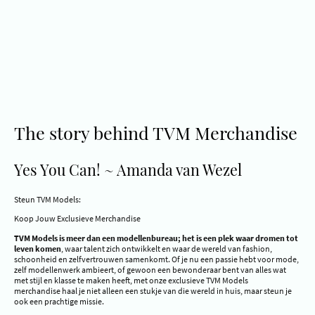
The story behind TVM Merchandise
Yes You Can! ~ Amanda van Wezel
Steun TVM Models:
Koop Jouw Exclusieve Merchandise
TVM Models is meer dan een modellenbureau; het is een plek waar dromen tot
leven komen
, waar talent zich ontwikkelt en waar de wereld van fashion,
schoonheid en zelfvertrouwen samenkomt. Of je nu een passie hebt voor mode,
zelf modellenwerk ambieert, of gewoon een bewonderaar bent van alles wat
met stijl en klasse te maken heeft, met onze exclusieve TVM Models
merchandise haal je niet alleen een stukje van die wereld in huis, maar steun je
ook een prachtige missie.