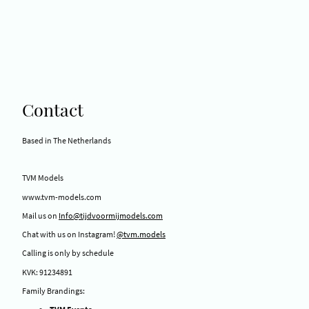
Contact
Based in The Netherlands
TVM Models
www.tvm-models.com
Mail us on
Info@tijdvoormijmodels.com
Chat with us on Instagram!
@tvm.models
Calling is only by schedule
KVK: 91234891
Family Brandings: