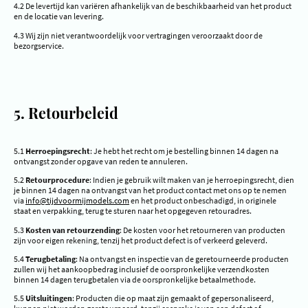
4.2 De levertijd kan variëren afhankelijk van de beschikbaarheid van het product
en de locatie van levering.
4.3 Wij zijn niet verantwoordelijk voor vertragingen veroorzaakt door de
bezorgservice.
5. Retourbeleid
5.1
Herroepingsrecht
: Je hebt het recht om je bestelling binnen 14 dagen na
ontvangst zonder opgave van reden te annuleren.
5.2
Retourprocedure
: Indien je gebruik wilt maken van je herroepingsrecht, dien
je binnen 14 dagen na ontvangst van het product contact met ons op te nemen
via
info@tijdvoormijmodels.com
en het product onbeschadigd, in originele
staat en verpakking, terug te sturen naar het opgegeven retouradres.
5.3
Kosten van retourzending
: De kosten voor het retourneren van producten
zijn voor eigen rekening, tenzij het product defect is of verkeerd geleverd.
5.4
Terugbetaling
: Na ontvangst en inspectie van de geretourneerde producten
zullen wij het aankoopbedrag inclusief de oorspronkelijke verzendkosten
binnen 14 dagen terugbetalen via de oorspronkelijke betaalmethode.
5.5
Uitsluitingen
: Producten die op maat zijn gemaakt of gepersonaliseerd,