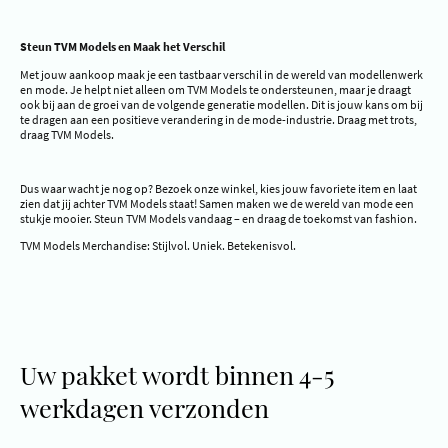
Steun TVM Models en Maak het Verschil
Met jouw aankoop maak je een tastbaar verschil in de wereld van modellenwerk
en mode. Je helpt niet alleen om TVM Models te ondersteunen, maar je draagt
ook bij aan de groei van de volgende generatie modellen. Dit is jouw kans om bij
te dragen aan een positieve verandering in de mode-industrie. Draag met trots,
draag TVM Models.
Dus waar wacht je nog op? Bezoek onze winkel, kies jouw favoriete item en laat
zien dat jij achter TVM Models staat! Samen maken we de wereld van mode een
stukje mooier. Steun TVM Models vandaag – en draag de toekomst van fashion.
TVM Models Merchandise: Stijlvol. Uniek. Betekenisvol.
Uw pakket wordt binnen 4-5
werkdagen verzonden