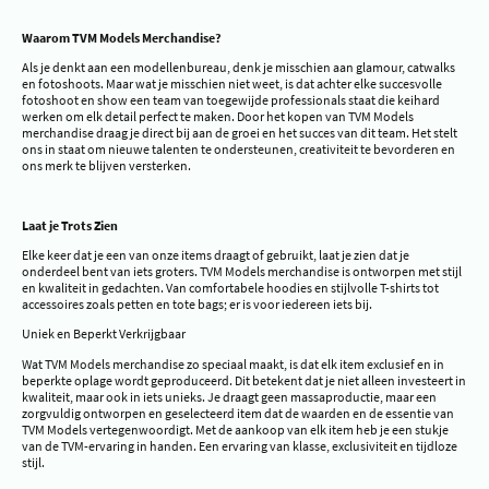
Waarom TVM Models Merchandise?
Als je denkt aan een modellenbureau, denk je misschien aan glamour, catwalks
en fotoshoots. Maar wat je misschien niet weet, is dat achter elke succesvolle
fotoshoot en show een team van toegewijde professionals staat die keihard
werken om elk detail perfect te maken. Door het kopen van TVM Models
merchandise draag je direct bij aan de groei en het succes van dit team. Het stelt
ons in staat om nieuwe talenten te ondersteunen, creativiteit te bevorderen en
ons merk te blijven versterken.
Laat je Trots Zien
Elke keer dat je een van onze items draagt of gebruikt, laat je zien dat je
onderdeel bent van iets groters. TVM Models merchandise is ontworpen met stijl
en kwaliteit in gedachten. Van comfortabele hoodies en stijlvolle T-shirts tot
accessoires zoals petten en tote bags; er is voor iedereen iets bij.
Uniek en Beperkt Verkrijgbaar
Wat TVM Models merchandise zo speciaal maakt, is dat elk item exclusief en in
beperkte oplage wordt geproduceerd. Dit betekent dat je niet alleen investeert in
kwaliteit, maar ook in iets unieks. Je draagt geen massaproductie, maar een
zorgvuldig ontworpen en geselecteerd item dat de waarden en de essentie van
TVM Models vertegenwoordigt. Met de aankoop van elk item heb je een stukje
van de TVM-ervaring in handen. Een ervaring van klasse, exclusiviteit en tijdloze
stijl.