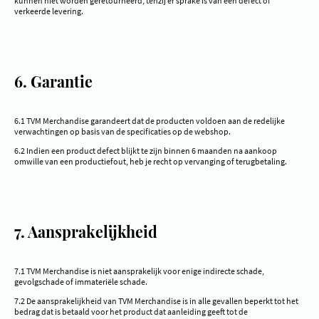
kunnen niet worden geretourneerd, tenzij er sprake is van een defect of
verkeerde levering.
6. Garantie
6.1 TVM Merchandise garandeert dat de producten voldoen aan de redelijke
verwachtingen op basis van de specificaties op de webshop.
6.2 Indien een product defect blijkt te zijn binnen 6 maanden na aankoop
omwille van een productiefout, heb je recht op vervanging of terugbetaling.
7. Aansprakelijkheid
7.1 TVM Merchandise is niet aansprakelijk voor enige indirecte schade,
gevolgschade of immateriële schade.
7.2 De aansprakelijkheid van TVM Merchandise is in alle gevallen beperkt tot het
bedrag dat is betaald voor het product dat aanleiding geeft tot de