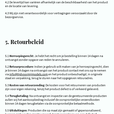
4.2 De levertijd kan variëren afhankelijk van de beschikbaarheid van het product
en de locatie van levering.
4.3 Wij zijn niet verantwoordelijk voor vertragingen veroorzaakt door de
bezorgservice.
5. Retourbeleid
5.1
Herroepingsrecht
: Je hebt het recht om je bestelling binnen 14 dagen na
ontvangst zonder opgave van reden te annuleren.
5.2
Retourprocedure
: Indien je gebruik wilt maken van je herroepingsrecht, dien
je binnen 14 dagen na ontvangst van het product contact met ons op te nemen
via
info@tijdvoormijmodels.com
en het product onbeschadigd, in originele
staat en verpakking, terug te sturen naar het opgegeven retouradres.
5.3
Kosten van retourzending
: De kosten voor het retourneren van producten
zijn voor eigen rekening, tenzij het product defect is of verkeerd geleverd.
5.4
Terugbetaling
: Na ontvangst en inspectie van de geretourneerde producten
zullen wij het aankoopbedrag inclusief de oorspronkelijke verzendkosten
binnen 14 dagen terugbetalen via de oorspronkelijke betaalmethode.
5.5
Uitsluitingen
: Producten die op maat zijn gemaakt of gepersonaliseerd,