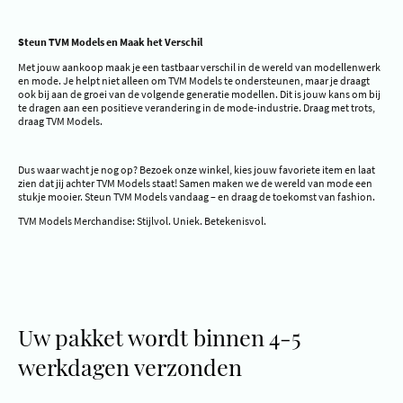
Steun TVM Models en Maak het Verschil
Met jouw aankoop maak je een tastbaar verschil in de wereld van modellenwerk
en mode. Je helpt niet alleen om TVM Models te ondersteunen, maar je draagt
ook bij aan de groei van de volgende generatie modellen. Dit is jouw kans om bij
te dragen aan een positieve verandering in de mode-industrie. Draag met trots,
draag TVM Models.
Dus waar wacht je nog op? Bezoek onze winkel, kies jouw favoriete item en laat
zien dat jij achter TVM Models staat! Samen maken we de wereld van mode een
stukje mooier. Steun TVM Models vandaag – en draag de toekomst van fashion.
TVM Models Merchandise: Stijlvol. Uniek. Betekenisvol.
Uw pakket wordt binnen 4-5
werkdagen verzonden