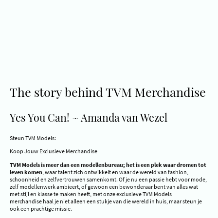
The story behind TVM Merchandise
Yes You Can! ~ Amanda van Wezel
Steun TVM Models:
Koop Jouw Exclusieve Merchandise
TVM Models is meer dan een modellenbureau; het is een plek waar dromen tot
leven komen
, waar talent zich ontwikkelt en waar de wereld van fashion,
schoonheid en zelfvertrouwen samenkomt. Of je nu een passie hebt voor mode,
zelf modellenwerk ambieert, of gewoon een bewonderaar bent van alles wat
met stijl en klasse te maken heeft, met onze exclusieve TVM Models
merchandise haal je niet alleen een stukje van die wereld in huis, maar steun je
ook een prachtige missie.