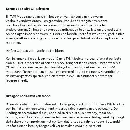
Steun Voor Nieuwe Talenten
Bij TVM Models geloven we in het geven van kansen aan nieuwe en
veelbelovende talenten. Een groot deel van de opbrengsten van onze
merchandise gaat rechtstreeks naar programma’s die jonge modellen
ondersteunen. Dit helpt hen om de vaardigheden te ontwikkelen die nodig zijn
om te slagen in de modewereld. Door een hoodie, pet of tas te kopen, geef je niet
alleen jezelf een prachtig item, maar investeer je in de toekomst van opkomende
modellen.
Perfect Cadeau voor Mode-Liefhebbers
Ken je iemand die dol is op mode? Dan is TVM Models merchandise het perfecte
cadeau. Het is meer dan alleen een mooi item; het is een cadeau met betekenis.
Of het nu voor een verjaardag, feestdag of zomaar is, met een item van TVM
Models geef je een cadeau dat stijl en een goed doel combineert. Bovendien zal
de ontvanger zich speciaal voelen met zo'n exclusief stuk dat niet zomaar
iedereen heeft.
Draag de Toekomst van Mode
De mode-industrie is voortdurend in beweging, en als supporter van TVM Models
ben je niet alleen een consument, maar een deelnemer aan die beweging. De
kleding en accessoires die wij aanbieden zijn niet alleen trendy, maar ook
tijdloos, waardoor je altijd met vertrouwen en klasse voor de dag komt. Jij draagt
de toekomst van mode, en met elk item dat je koopt, help je ons om de wereld
van fashion en beauty toegankelijker te maken voor nieuw talent.