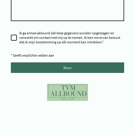
Ik ga ermee akkoord dat deze gegevens worden opgeslagen en
verwerkt om contact met mij op te nemen. Ik ben me ervan bewust
dat ik mijn toestemming op elk moment kan intrekken.
*
* Geeft verplichte velden aan
Stuur
Copyright ©TVM Allround - Copyright © Time To Shine Pageants -
Copyright © Miss Environment Netherlands - Copyright © Miss
Progress Netherlands - Copyright © Miss Galaxy Netherlands -
Copyright © TVM Pro Miss & Model - Copyright © Platform Yes You Can -
Copyright © Environment Impact - Copyright © Tijd voor mij Beauty -
Copyright © Frozen Time Studio