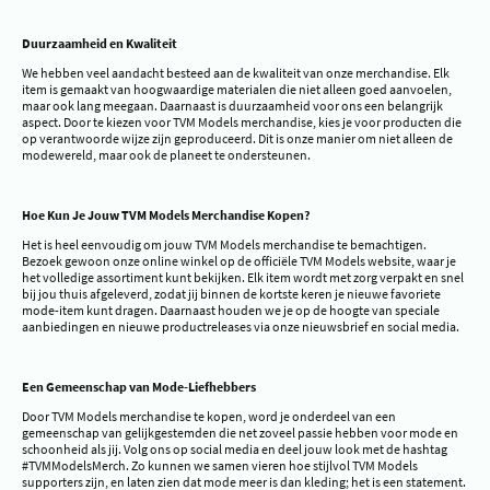
Duurzaamheid en Kwaliteit
We hebben veel aandacht besteed aan de kwaliteit van onze merchandise. Elk
item is gemaakt van hoogwaardige materialen die niet alleen goed aanvoelen,
maar ook lang meegaan. Daarnaast is duurzaamheid voor ons een belangrijk
aspect. Door te kiezen voor TVM Models merchandise, kies je voor producten die
op verantwoorde wijze zijn geproduceerd. Dit is onze manier om niet alleen de
modewereld, maar ook de planeet te ondersteunen.
Hoe Kun Je Jouw TVM Models Merchandise Kopen?
Het is heel eenvoudig om jouw TVM Models merchandise te bemachtigen.
Bezoek gewoon onze online winkel op de officiële TVM Models website, waar je
het volledige assortiment kunt bekijken. Elk item wordt met zorg verpakt en snel
bij jou thuis afgeleverd, zodat jij binnen de kortste keren je nieuwe favoriete
mode-item kunt dragen. Daarnaast houden we je op de hoogte van speciale
aanbiedingen en nieuwe productreleases via onze nieuwsbrief en social media.
Een Gemeenschap van Mode-Liefhebbers
Door TVM Models merchandise te kopen, word je onderdeel van een
gemeenschap van gelijkgestemden die net zoveel passie hebben voor mode en
schoonheid als jij. Volg ons op social media en deel jouw look met de hashtag
#TVMModelsMerch. Zo kunnen we samen vieren hoe stijlvol TVM Models
supporters zijn, en laten zien dat mode meer is dan kleding; het is een statement.