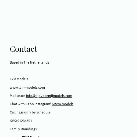
Contact
Based in The Netherlands
TVM Models
www.tvm-models.com
Mail us on
Info@tijdvoormijmodels.com
Chat with us on Instagram!
@tvm.models
Calling is only by schedule
KVK: 91234891
Family Brandings: