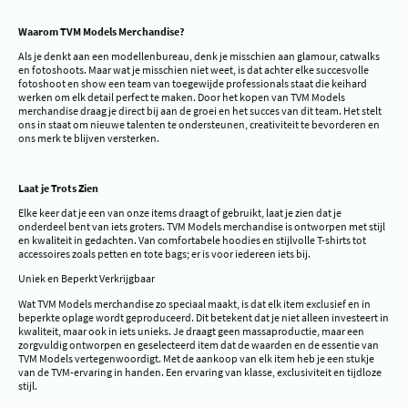
Waarom TVM Models Merchandise?
Als je denkt aan een modellenbureau, denk je misschien aan glamour, catwalks
en fotoshoots. Maar wat je misschien niet weet, is dat achter elke succesvolle
fotoshoot en show een team van toegewijde professionals staat die keihard
werken om elk detail perfect te maken. Door het kopen van TVM Models
merchandise draag je direct bij aan de groei en het succes van dit team. Het stelt
ons in staat om nieuwe talenten te ondersteunen, creativiteit te bevorderen en
ons merk te blijven versterken.
Laat je Trots Zien
Elke keer dat je een van onze items draagt of gebruikt, laat je zien dat je
onderdeel bent van iets groters. TVM Models merchandise is ontworpen met stijl
en kwaliteit in gedachten. Van comfortabele hoodies en stijlvolle T-shirts tot
accessoires zoals petten en tote bags; er is voor iedereen iets bij.
Uniek en Beperkt Verkrijgbaar
Wat TVM Models merchandise zo speciaal maakt, is dat elk item exclusief en in
beperkte oplage wordt geproduceerd. Dit betekent dat je niet alleen investeert in
kwaliteit, maar ook in iets unieks. Je draagt geen massaproductie, maar een
zorgvuldig ontworpen en geselecteerd item dat de waarden en de essentie van
TVM Models vertegenwoordigt. Met de aankoop van elk item heb je een stukje
van de TVM-ervaring in handen. Een ervaring van klasse, exclusiviteit en tijdloze
stijl.