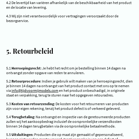
4.2 De levertijd kan variëren afhankelijk van de beschikbaarheid van het product
en de locatie van levering.
4.3 Wij zijn niet verantwoordelijk voor vertragingen veroorzaakt door de
bezorgservice.
5. Retourbeleid
5.1
Herroepingsrecht
: Je hebt het recht om je bestelling binnen 14 dagen na
ontvangst zonder opgave van reden te annuleren.
5.2
Retourprocedure
: Indien je gebruik wilt maken van je herroepingsrecht, dien
je binnen 14 dagen na ontvangst van het product contact met ons op te nemen
via
info@tijdvoormijmodels.com
en het product onbeschadigd, in originele
staat en verpakking, terug te sturen naar het opgegeven retouradres.
5.3
Kosten van retourzending
: De kosten voor het retourneren van producten
zijn voor eigen rekening, tenzij het product defect is of verkeerd geleverd.
5.4
Terugbetaling
: Na ontvangst en inspectie van de geretourneerde producten
zullen wij het aankoopbedrag inclusief de oorspronkelijke verzendkosten
binnen 14 dagen terugbetalen via de oorspronkelijke betaalmethode.
5.5
Uitsluitingen
: Producten die op maat zijn gemaakt of gepersonaliseerd,