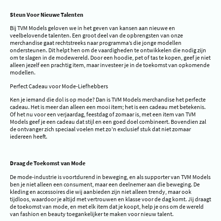
Steun Voor Nieuwe Talenten
Bij TVM Models geloven we in het geven van kansen aan nieuwe en
veelbelovende talenten. Een groot deel van de opbrengsten van onze
merchandise gaat rechtstreeks naar programma’s die jonge modellen
ondersteunen. Dit helpt hen om de vaardigheden te ontwikkelen die nodig zijn
om te slagen in de modewereld. Door een hoodie, pet of tas te kopen, geef je niet
alleen jezelf een prachtig item, maar investeer je in de toekomst van opkomende
modellen.
Perfect Cadeau voor Mode-Liefhebbers
Ken je iemand die dol is op mode? Dan is TVM Models merchandise het perfecte
cadeau. Het is meer dan alleen een mooi item; het is een cadeau met betekenis.
Of het nu voor een verjaardag, feestdag of zomaar is, met een item van TVM
Models geef je een cadeau dat stijl en een goed doel combineert. Bovendien zal
de ontvanger zich speciaal voelen met zo'n exclusief stuk dat niet zomaar
iedereen heeft.
Draag de Toekomst van Mode
De mode-industrie is voortdurend in beweging, en als supporter van TVM Models
ben je niet alleen een consument, maar een deelnemer aan die beweging. De
kleding en accessoires die wij aanbieden zijn niet alleen trendy, maar ook
tijdloos, waardoor je altijd met vertrouwen en klasse voor de dag komt. Jij draagt
de toekomst van mode, en met elk item dat je koopt, help je ons om de wereld
van fashion en beauty toegankelijker te maken voor nieuw talent.