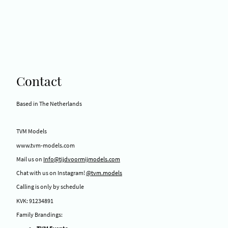
Contact
Based in The Netherlands
TVM Models
www.tvm-models.com
Mail us on
Info@tijdvoormijmodels.com
Chat with us on Instagram!
@tvm.models
Calling is only by schedule
KVK: 91234891
Family Brandings: