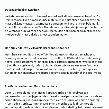
Duurzaamheid en Kwaliteit
We hebben veel aandacht besteed aan de kwaliteit van onze merchandise. Elk
item is gemaakt van hoogwaardige materialen die niet alleen goed aanvoelen,
maar ook lang meegaan. Daarnaast is duurzaamheid voor ons een belangrijk
aspect. Door te kiezen voor TVM Models merchandise, kies je voor producten die
op verantwoorde wijze zijn geproduceerd. Dit is onze manier om niet alleen de
modewereld, maar ook de planeet te ondersteunen.
Hoe Kun Je Jouw TVM Models Merchandise Kopen?
Het is heel eenvoudig om jouw TVM Models merchandise te bemachtigen.
Bezoek gewoon onze online winkel op de officiële TVM Models website, waar je
het volledige assortiment kunt bekijken. Elk item wordt met zorg verpakt en snel
bij jou thuis afgeleverd, zodat jij binnen de kortste keren je nieuwe favoriete
mode-item kunt dragen. Daarnaast houden we je op de hoogte van speciale
aanbiedingen en nieuwe productreleases via onze nieuwsbrief en social media.
Een Gemeenschap van Mode-Liefhebbers
Door TVM Models merchandise te kopen, word je onderdeel van een
gemeenschap van gelijkgestemden die net zoveel passie hebben voor mode en
schoonheid als jij. Volg ons op social media en deel jouw look met de hashtag
#TVMModelsMerch. Zo kunnen we samen vieren hoe stijlvol TVM Models
supporters zijn, en laten zien dat mode meer is dan kleding; het is een statement.