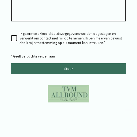
Ik ga ermee akkoord dat deze gegevens worden opgeslagen en
verwerkt om contact met mij op te nemen. Ik ben me ervan bewust
dat ik mijn toestemming op elk moment kan intrekken.
*
* Geeft verplichte velden aan
Stuur
Copyright ©TVM Allround - Copyright © Time To Shine Pageants -
Copyright © Miss Environment Netherlands - Copyright © Miss
Progress Netherlands - Copyright © Miss Galaxy Netherlands -
Copyright © TVM Pro Miss & Model - Copyright © Platform Yes You Can -
Copyright © Environment Impact - Copyright © Tijd voor mij Beauty -
Copyright © Frozen Time Studio