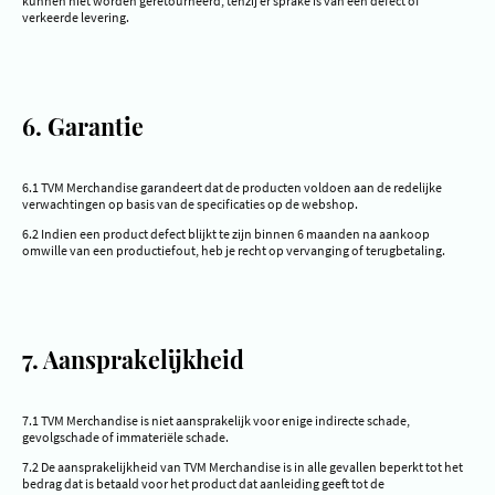
kunnen niet worden geretourneerd, tenzij er sprake is van een defect of
verkeerde levering.
6. Garantie
6.1 TVM Merchandise garandeert dat de producten voldoen aan de redelijke
verwachtingen op basis van de specificaties op de webshop.
6.2 Indien een product defect blijkt te zijn binnen 6 maanden na aankoop
omwille van een productiefout, heb je recht op vervanging of terugbetaling.
7. Aansprakelijkheid
7.1 TVM Merchandise is niet aansprakelijk voor enige indirecte schade,
gevolgschade of immateriële schade.
7.2 De aansprakelijkheid van TVM Merchandise is in alle gevallen beperkt tot het
bedrag dat is betaald voor het product dat aanleiding geeft tot de