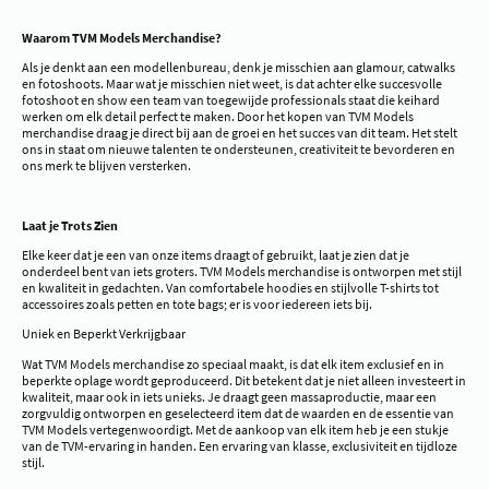
Waarom TVM Models Merchandise?
Als je denkt aan een modellenbureau, denk je misschien aan glamour, catwalks
en fotoshoots. Maar wat je misschien niet weet, is dat achter elke succesvolle
fotoshoot en show een team van toegewijde professionals staat die keihard
werken om elk detail perfect te maken. Door het kopen van TVM Models
merchandise draag je direct bij aan de groei en het succes van dit team. Het stelt
ons in staat om nieuwe talenten te ondersteunen, creativiteit te bevorderen en
ons merk te blijven versterken.
Laat je Trots Zien
Elke keer dat je een van onze items draagt of gebruikt, laat je zien dat je
onderdeel bent van iets groters. TVM Models merchandise is ontworpen met stijl
en kwaliteit in gedachten. Van comfortabele hoodies en stijlvolle T-shirts tot
accessoires zoals petten en tote bags; er is voor iedereen iets bij.
Uniek en Beperkt Verkrijgbaar
Wat TVM Models merchandise zo speciaal maakt, is dat elk item exclusief en in
beperkte oplage wordt geproduceerd. Dit betekent dat je niet alleen investeert in
kwaliteit, maar ook in iets unieks. Je draagt geen massaproductie, maar een
zorgvuldig ontworpen en geselecteerd item dat de waarden en de essentie van
TVM Models vertegenwoordigt. Met de aankoop van elk item heb je een stukje
van de TVM-ervaring in handen. Een ervaring van klasse, exclusiviteit en tijdloze
stijl.