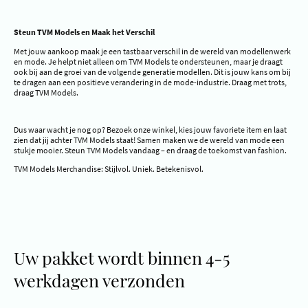
Steun TVM Models en Maak het Verschil
Met jouw aankoop maak je een tastbaar verschil in de wereld van modellenwerk
en mode. Je helpt niet alleen om TVM Models te ondersteunen, maar je draagt
ook bij aan de groei van de volgende generatie modellen. Dit is jouw kans om bij
te dragen aan een positieve verandering in de mode-industrie. Draag met trots,
draag TVM Models.
Dus waar wacht je nog op? Bezoek onze winkel, kies jouw favoriete item en laat
zien dat jij achter TVM Models staat! Samen maken we de wereld van mode een
stukje mooier. Steun TVM Models vandaag – en draag de toekomst van fashion.
TVM Models Merchandise: Stijlvol. Uniek. Betekenisvol.
Uw pakket wordt binnen 4-5
werkdagen verzonden