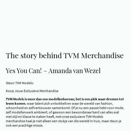
The story behind TVM Merchandise
Yes You Can! ~ Amanda van Wezel
Steun TVM Models:
Koop Jouw Exclusieve Merchandise
TVM Models is meer dan een modellenbureau; het is een plek waar dromen tot
leven komen
, waar talent zich ontwikkelt en waar de wereld van fashion,
schoonheid en zelfvertrouwen samenkomt. Of je nu een passie hebt voor mode,
zelf modellenwerk ambieert, of gewoon een bewonderaar bent van alles wat
met stijl en klasse te maken heeft, met onze exclusieve TVM Models
merchandise haal je niet alleen een stukje van die wereld in huis, maar steun je
ook een prachtige missie.