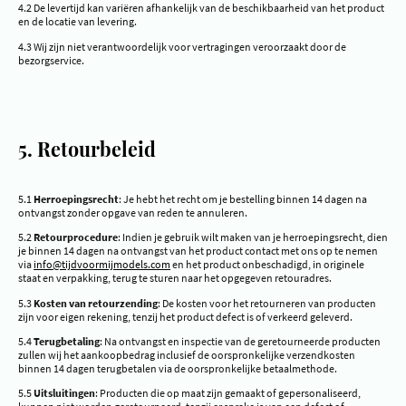
4.2 De levertijd kan variëren afhankelijk van de beschikbaarheid van het product
en de locatie van levering.
4.3 Wij zijn niet verantwoordelijk voor vertragingen veroorzaakt door de
bezorgservice.
5. Retourbeleid
5.1
Herroepingsrecht
: Je hebt het recht om je bestelling binnen 14 dagen na
ontvangst zonder opgave van reden te annuleren.
5.2
Retourprocedure
: Indien je gebruik wilt maken van je herroepingsrecht, dien
je binnen 14 dagen na ontvangst van het product contact met ons op te nemen
via
info@tijdvoormijmodels.com
en het product onbeschadigd, in originele
staat en verpakking, terug te sturen naar het opgegeven retouradres.
5.3
Kosten van retourzending
: De kosten voor het retourneren van producten
zijn voor eigen rekening, tenzij het product defect is of verkeerd geleverd.
5.4
Terugbetaling
: Na ontvangst en inspectie van de geretourneerde producten
zullen wij het aankoopbedrag inclusief de oorspronkelijke verzendkosten
binnen 14 dagen terugbetalen via de oorspronkelijke betaalmethode.
5.5
Uitsluitingen
: Producten die op maat zijn gemaakt of gepersonaliseerd,