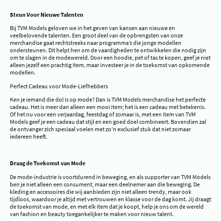
Steun Voor Nieuwe Talenten
Bij TVM Models geloven we in het geven van kansen aan nieuwe en
veelbelovende talenten. Een groot deel van de opbrengsten van onze
merchandise gaat rechtstreeks naar programma’s die jonge modellen
ondersteunen. Dit helpt hen om de vaardigheden te ontwikkelen die nodig zijn
om te slagen in de modewereld. Door een hoodie, pet of tas te kopen, geef je niet
alleen jezelf een prachtig item, maar investeer je in de toekomst van opkomende
modellen.
Perfect Cadeau voor Mode-Liefhebbers
Ken je iemand die dol is op mode? Dan is TVM Models merchandise het perfecte
cadeau. Het is meer dan alleen een mooi item; het is een cadeau met betekenis.
Of het nu voor een verjaardag, feestdag of zomaar is, met een item van TVM
Models geef je een cadeau dat stijl en een goed doel combineert. Bovendien zal
de ontvanger zich speciaal voelen met zo'n exclusief stuk dat niet zomaar
iedereen heeft.
Draag de Toekomst van Mode
De mode-industrie is voortdurend in beweging, en als supporter van TVM Models
ben je niet alleen een consument, maar een deelnemer aan die beweging. De
kleding en accessoires die wij aanbieden zijn niet alleen trendy, maar ook
tijdloos, waardoor je altijd met vertrouwen en klasse voor de dag komt. Jij draagt
de toekomst van mode, en met elk item dat je koopt, help je ons om de wereld
van fashion en beauty toegankelijker te maken voor nieuw talent.