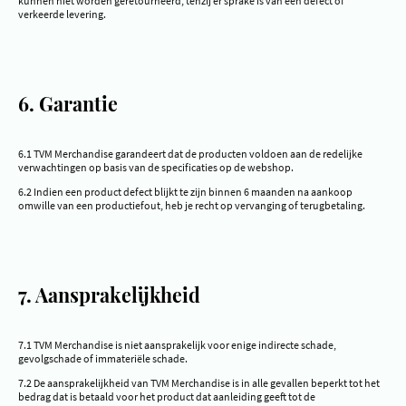
kunnen niet worden geretourneerd, tenzij er sprake is van een defect of
verkeerde levering.
6. Garantie
6.1 TVM Merchandise garandeert dat de producten voldoen aan de redelijke
verwachtingen op basis van de specificaties op de webshop.
6.2 Indien een product defect blijkt te zijn binnen 6 maanden na aankoop
omwille van een productiefout, heb je recht op vervanging of terugbetaling.
7. Aansprakelijkheid
7.1 TVM Merchandise is niet aansprakelijk voor enige indirecte schade,
gevolgschade of immateriële schade.
7.2 De aansprakelijkheid van TVM Merchandise is in alle gevallen beperkt tot het
bedrag dat is betaald voor het product dat aanleiding geeft tot de