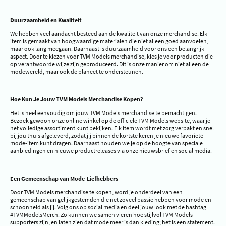
Duurzaamheid en Kwaliteit
We hebben veel aandacht besteed aan de kwaliteit van onze merchandise. Elk
item is gemaakt van hoogwaardige materialen die niet alleen goed aanvoelen,
maar ook lang meegaan. Daarnaast is duurzaamheid voor ons een belangrijk
aspect. Door te kiezen voor TVM Models merchandise, kies je voor producten die
op verantwoorde wijze zijn geproduceerd. Dit is onze manier om niet alleen de
modewereld, maar ook de planeet te ondersteunen.
Hoe Kun Je Jouw TVM Models Merchandise Kopen?
Het is heel eenvoudig om jouw TVM Models merchandise te bemachtigen.
Bezoek gewoon onze online winkel op de officiële TVM Models website, waar je
het volledige assortiment kunt bekijken. Elk item wordt met zorg verpakt en snel
bij jou thuis afgeleverd, zodat jij binnen de kortste keren je nieuwe favoriete
mode-item kunt dragen. Daarnaast houden we je op de hoogte van speciale
aanbiedingen en nieuwe productreleases via onze nieuwsbrief en social media.
Een Gemeenschap van Mode-Liefhebbers
Door TVM Models merchandise te kopen, word je onderdeel van een
gemeenschap van gelijkgestemden die net zoveel passie hebben voor mode en
schoonheid als jij. Volg ons op social media en deel jouw look met de hashtag
#TVMModelsMerch. Zo kunnen we samen vieren hoe stijlvol TVM Models
supporters zijn, en laten zien dat mode meer is dan kleding; het is een statement.