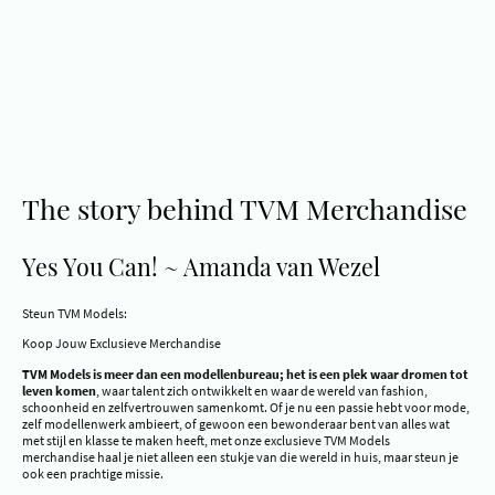
The story behind TVM Merchandise
Yes You Can! ~ Amanda van Wezel
Steun TVM Models:
Koop Jouw Exclusieve Merchandise
TVM Models is meer dan een modellenbureau; het is een plek waar dromen tot
leven komen
, waar talent zich ontwikkelt en waar de wereld van fashion,
schoonheid en zelfvertrouwen samenkomt. Of je nu een passie hebt voor mode,
zelf modellenwerk ambieert, of gewoon een bewonderaar bent van alles wat
met stijl en klasse te maken heeft, met onze exclusieve TVM Models
merchandise haal je niet alleen een stukje van die wereld in huis, maar steun je
ook een prachtige missie.