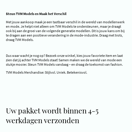
Steun TVM Models en Maak het Verschil
Met jouw aankoop maak je een tastbaar verschil in de wereld van modellenwerk
en mode. Je helpt niet alleen om TVM Models te ondersteunen, maar je draagt
ook bij aan de groei van de volgende generatie modellen. Dit is jouw kans om bij
te dragen aan een positieve verandering in de mode-industrie. Draag met trots,
draag TVM Models.
Dus waar wacht je nog op? Bezoek onze winkel, kies jouw favoriete item en laat
zien dat jij achter TVM Models staat! Samen maken we de wereld van mode een
stukje mooier. Steun TVM Models vandaag – en draag de toekomst van fashion.
TVM Models Merchandise: Stijlvol. Uniek. Betekenisvol.
Uw pakket wordt binnen 4-5
werkdagen verzonden