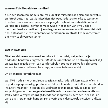
Waarom TVM Models Merchandise?
Als je denkt aan een modellenbureau, denk je misschien aan glamour, catwalks
en fotoshoots. Maar wat je misschien niet weet, is dat achter elke succesvolle
fotoshoot en show een team van toegewijde professionals staat die keihard
werken om elk detail perfect te maken. Door het kopen van TVM Models
merchandise draag je direct bij aan de groei en het succes van dit team. Het stelt
ons in staat om nieuwe talenten te ondersteunen, creativiteit te bevorderen en
ons merk te blijven versterken.
Laat je Trots Zien
Elke keer dat je een van onze items draagt of gebruikt, laat je zien dat je
onderdeel bent van iets groters. TVM Models merchandise is ontworpen met stijl
en kwaliteit in gedachten. Van comfortabele hoodies en stijlvolle T-shirts tot
accessoires zoals petten en tote bags; er is voor iedereen iets bij.
Uniek en Beperkt Verkrijgbaar
Wat TVM Models merchandise zo speciaal maakt, is dat elk item exclusief en in
beperkte oplage wordt geproduceerd. Dit betekent dat je niet alleen investeert in
kwaliteit, maar ook in iets unieks. Je draagt geen massaproductie, maar een
zorgvuldig ontworpen en geselecteerd item dat de waarden en de essentie van
TVM Models vertegenwoordigt. Met de aankoop van elk item heb je een stukje
van de TVM-ervaring in handen. Een ervaring van klasse, exclusiviteit en tijdloze
stijl.