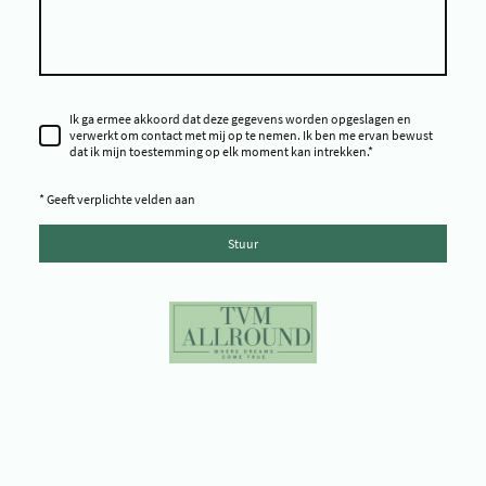
Ik ga ermee akkoord dat deze gegevens worden opgeslagen en
verwerkt om contact met mij op te nemen. Ik ben me ervan bewust
dat ik mijn toestemming op elk moment kan intrekken.
*
* Geeft verplichte velden aan
Stuur
Copyright ©TVM Allround - Copyright © Time To Shine Pageants -
Copyright © Miss Environment Netherlands - Copyright © Miss
Progress Netherlands - Copyright © Miss Galaxy Netherlands -
Copyright © TVM Pro Miss & Model - Copyright © Platform Yes You Can -
Copyright © Environment Impact - Copyright © Tijd voor mij Beauty -
Copyright © Frozen Time Studio