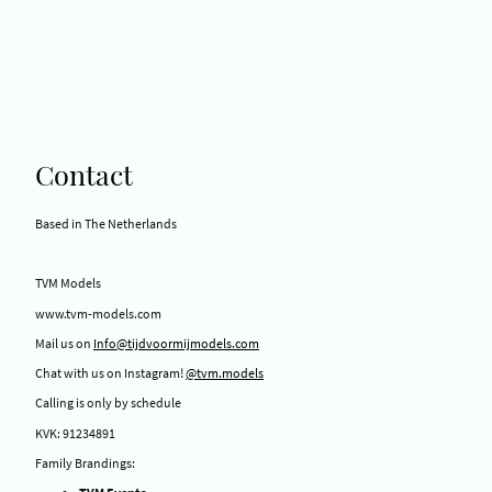
Contact
Based in The Netherlands
TVM Models
www.tvm-models.com
Mail us on
Info@tijdvoormijmodels.com
Chat with us on Instagram!
@tvm.models
Calling is only by schedule
KVK: 91234891
Family Brandings: