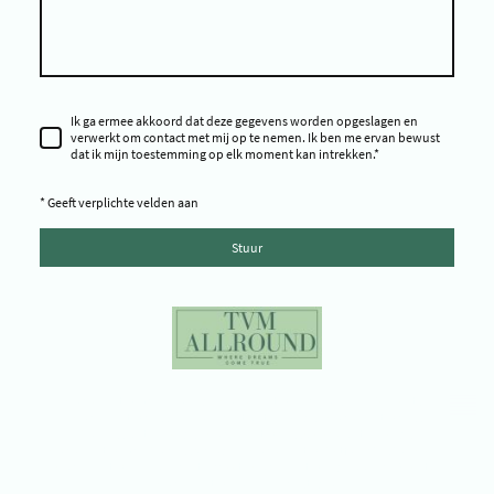
Ik ga ermee akkoord dat deze gegevens worden opgeslagen en
verwerkt om contact met mij op te nemen. Ik ben me ervan bewust
dat ik mijn toestemming op elk moment kan intrekken.
*
* Geeft verplichte velden aan
Stuur
Copyright ©TVM Allround - Copyright © Time To Shine Pageants -
Copyright © Miss Environment Netherlands - Copyright © Miss
Progress Netherlands - Copyright © Miss Galaxy Netherlands -
Copyright © TVM Pro Miss & Model - Copyright © Platform Yes You Can -
Copyright © Environment Impact - Copyright © Tijd voor mij Beauty -
Copyright © Frozen Time Studio