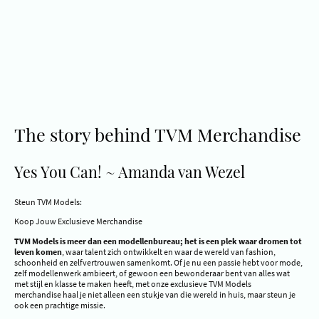
The story behind TVM Merchandise
Yes You Can! ~ Amanda van Wezel
Steun TVM Models:
Koop Jouw Exclusieve Merchandise
TVM Models is meer dan een modellenbureau; het is een plek waar dromen tot
leven komen
, waar talent zich ontwikkelt en waar de wereld van fashion,
schoonheid en zelfvertrouwen samenkomt. Of je nu een passie hebt voor mode,
zelf modellenwerk ambieert, of gewoon een bewonderaar bent van alles wat
met stijl en klasse te maken heeft, met onze exclusieve TVM Models
merchandise haal je niet alleen een stukje van die wereld in huis, maar steun je
ook een prachtige missie.