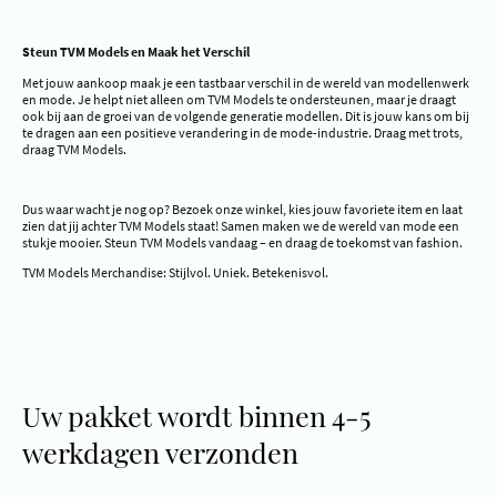
Steun TVM Models en Maak het Verschil
Met jouw aankoop maak je een tastbaar verschil in de wereld van modellenwerk
en mode. Je helpt niet alleen om TVM Models te ondersteunen, maar je draagt
ook bij aan de groei van de volgende generatie modellen. Dit is jouw kans om bij
te dragen aan een positieve verandering in de mode-industrie. Draag met trots,
draag TVM Models.
Dus waar wacht je nog op? Bezoek onze winkel, kies jouw favoriete item en laat
zien dat jij achter TVM Models staat! Samen maken we de wereld van mode een
stukje mooier. Steun TVM Models vandaag – en draag de toekomst van fashion.
TVM Models Merchandise: Stijlvol. Uniek. Betekenisvol.
Uw pakket wordt binnen 4-5
werkdagen verzonden