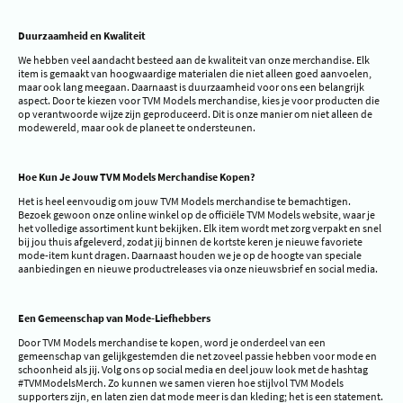
Duurzaamheid en Kwaliteit
We hebben veel aandacht besteed aan de kwaliteit van onze merchandise. Elk
item is gemaakt van hoogwaardige materialen die niet alleen goed aanvoelen,
maar ook lang meegaan. Daarnaast is duurzaamheid voor ons een belangrijk
aspect. Door te kiezen voor TVM Models merchandise, kies je voor producten die
op verantwoorde wijze zijn geproduceerd. Dit is onze manier om niet alleen de
modewereld, maar ook de planeet te ondersteunen.
Hoe Kun Je Jouw TVM Models Merchandise Kopen?
Het is heel eenvoudig om jouw TVM Models merchandise te bemachtigen.
Bezoek gewoon onze online winkel op de officiële TVM Models website, waar je
het volledige assortiment kunt bekijken. Elk item wordt met zorg verpakt en snel
bij jou thuis afgeleverd, zodat jij binnen de kortste keren je nieuwe favoriete
mode-item kunt dragen. Daarnaast houden we je op de hoogte van speciale
aanbiedingen en nieuwe productreleases via onze nieuwsbrief en social media.
Een Gemeenschap van Mode-Liefhebbers
Door TVM Models merchandise te kopen, word je onderdeel van een
gemeenschap van gelijkgestemden die net zoveel passie hebben voor mode en
schoonheid als jij. Volg ons op social media en deel jouw look met de hashtag
#TVMModelsMerch. Zo kunnen we samen vieren hoe stijlvol TVM Models
supporters zijn, en laten zien dat mode meer is dan kleding; het is een statement.