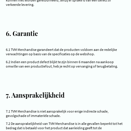
kunnen niet worden geretourneerd, tenzij er sprake is van een defect of
verkeerde levering.
6. Garantie
6.1 TVM Merchandise garandeert dat de producten voldoen aan de redelijke
verwachtingen op basis van de specificaties op de webshop.
6.2 Indien een product defect blijkt te zijn binnen 6 maanden na aankoop
omwille van een productiefout, heb je recht op vervanging of terugbetaling.
7. Aansprakelijkheid
7.1 TVM Merchandise is niet aansprakelijk voor enige indirecte schade,
gevolgschade of immateriële schade.
7.2 De aansprakelijkheid van TVM Merchandise is in alle gevallen beperkt tot het
bedrag dat is betaald voor het product dat aanleiding geeft tot de