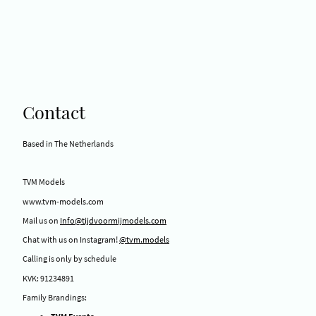
Contact
Based in The Netherlands
TVM Models
www.tvm-models.com
Mail us on
Info@tijdvoormijmodels.com
Chat with us on Instagram!
@tvm.models
Calling is only by schedule
KVK: 91234891
Family Brandings: