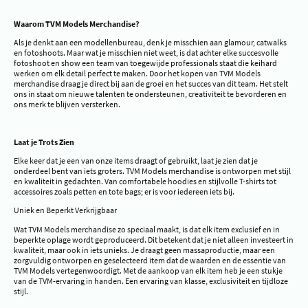
Waarom TVM Models Merchandise?
Als je denkt aan een modellenbureau, denk je misschien aan glamour, catwalks
en fotoshoots. Maar wat je misschien niet weet, is dat achter elke succesvolle
fotoshoot en show een team van toegewijde professionals staat die keihard
werken om elk detail perfect te maken. Door het kopen van TVM Models
merchandise draag je direct bij aan de groei en het succes van dit team. Het stelt
ons in staat om nieuwe talenten te ondersteunen, creativiteit te bevorderen en
ons merk te blijven versterken.
Laat je Trots Zien
Elke keer dat je een van onze items draagt of gebruikt, laat je zien dat je
onderdeel bent van iets groters. TVM Models merchandise is ontworpen met stijl
en kwaliteit in gedachten. Van comfortabele hoodies en stijlvolle T-shirts tot
accessoires zoals petten en tote bags; er is voor iedereen iets bij.
Uniek en Beperkt Verkrijgbaar
Wat TVM Models merchandise zo speciaal maakt, is dat elk item exclusief en in
beperkte oplage wordt geproduceerd. Dit betekent dat je niet alleen investeert in
kwaliteit, maar ook in iets unieks. Je draagt geen massaproductie, maar een
zorgvuldig ontworpen en geselecteerd item dat de waarden en de essentie van
TVM Models vertegenwoordigt. Met de aankoop van elk item heb je een stukje
van de TVM-ervaring in handen. Een ervaring van klasse, exclusiviteit en tijdloze
stijl.