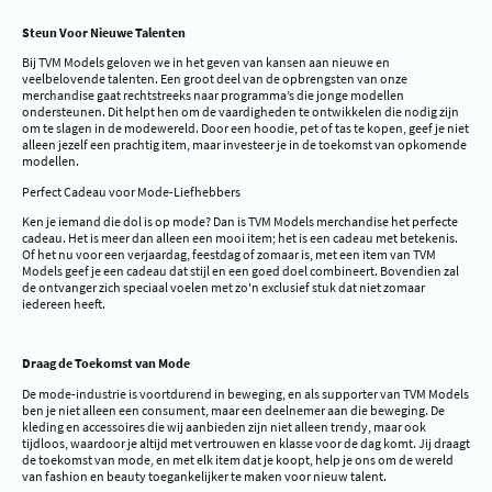
Steun Voor Nieuwe Talenten
Bij TVM Models geloven we in het geven van kansen aan nieuwe en
veelbelovende talenten. Een groot deel van de opbrengsten van onze
merchandise gaat rechtstreeks naar programma’s die jonge modellen
ondersteunen. Dit helpt hen om de vaardigheden te ontwikkelen die nodig zijn
om te slagen in de modewereld. Door een hoodie, pet of tas te kopen, geef je niet
alleen jezelf een prachtig item, maar investeer je in de toekomst van opkomende
modellen.
Perfect Cadeau voor Mode-Liefhebbers
Ken je iemand die dol is op mode? Dan is TVM Models merchandise het perfecte
cadeau. Het is meer dan alleen een mooi item; het is een cadeau met betekenis.
Of het nu voor een verjaardag, feestdag of zomaar is, met een item van TVM
Models geef je een cadeau dat stijl en een goed doel combineert. Bovendien zal
de ontvanger zich speciaal voelen met zo'n exclusief stuk dat niet zomaar
iedereen heeft.
Draag de Toekomst van Mode
De mode-industrie is voortdurend in beweging, en als supporter van TVM Models
ben je niet alleen een consument, maar een deelnemer aan die beweging. De
kleding en accessoires die wij aanbieden zijn niet alleen trendy, maar ook
tijdloos, waardoor je altijd met vertrouwen en klasse voor de dag komt. Jij draagt
de toekomst van mode, en met elk item dat je koopt, help je ons om de wereld
van fashion en beauty toegankelijker te maken voor nieuw talent.