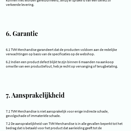
kunnen niet worden geretourneerd, tenzij er sprake is van een defect of
verkeerde levering.
6. Garantie
6.1 TVM Merchandise garandeert dat de producten voldoen aan de redelijke
verwachtingen op basis van de specificaties op de webshop.
6.2 Indien een product defect blijkt te zijn binnen 6 maanden na aankoop
omwille van een productiefout, heb je recht op vervanging of terugbetaling.
7. Aansprakelijkheid
7.1 TVM Merchandise is niet aansprakelijk voor enige indirecte schade,
gevolgschade of immateriële schade.
7.2 De aansprakelijkheid van TVM Merchandise is in alle gevallen beperkt tot het
bedrag dat is betaald voor het product dat aanleiding geeft tot de