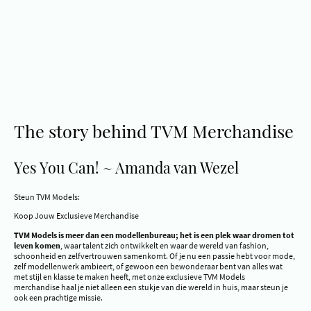
The story behind TVM Merchandise
Yes You Can! ~ Amanda van Wezel
Steun TVM Models:
Koop Jouw Exclusieve Merchandise
TVM Models is meer dan een modellenbureau; het is een plek waar dromen tot
leven komen
, waar talent zich ontwikkelt en waar de wereld van fashion,
schoonheid en zelfvertrouwen samenkomt. Of je nu een passie hebt voor mode,
zelf modellenwerk ambieert, of gewoon een bewonderaar bent van alles wat
met stijl en klasse te maken heeft, met onze exclusieve TVM Models
merchandise haal je niet alleen een stukje van die wereld in huis, maar steun je
ook een prachtige missie.