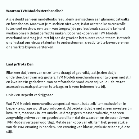
Waarom TVM Models Merchandise?
Als je denkt aan een modellenbureau, denk je misschien aan glamour, catwalks
en fotoshoots. Maar wat je misschien niet weet, is dat achter elke succesvolle
fotoshoot en show een team van toegewijde professionals staat die keihard
werken om elk detail perfect te maken. Door het kopen van TVM Models
merchandise draag je direct bij aan de groei en het succes van dit team. Het stelt
ons in staat om nieuwe talenten te ondersteunen, creativiteit te bevorderen en
ons merk te blijven versterken.
Laat je Trots Zien
Elke keer dat je een van onze items draagt of gebruikt, laat je zien dat je
onderdeel bent van iets groters. TVM Models merchandise is ontworpen met stijl
en kwaliteit in gedachten. Van comfortabele hoodies en stijlvolle T-shirts tot
accessoires zoals petten en tote bags; er is voor iedereen iets bij.
Uniek en Beperkt Verkrijgbaar
Wat TVM Models merchandise zo speciaal maakt, is dat elk item exclusief en in
beperkte oplage wordt geproduceerd. Dit betekent dat je niet alleen investeert in
kwaliteit, maar ook in iets unieks. Je draagt geen massaproductie, maar een
zorgvuldig ontworpen en geselecteerd item dat de waarden en de essentie van
TVM Models vertegenwoordigt. Met de aankoop van elk item heb je een stukje
van de TVM-ervaring in handen. Een ervaring van klasse, exclusiviteit en tijdloze
stijl.