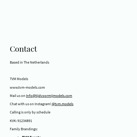
Contact
Based in The Netherlands
TVM Models
www.tvm-models.com
Mail us on
Info@tijdvoormijmodels.com
Chat with us on Instagram!
@tvm.models
Calling is only by schedule
KVK: 91234891
Family Brandings: