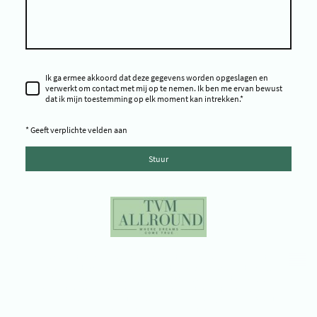
Ik ga ermee akkoord dat deze gegevens worden opgeslagen en
verwerkt om contact met mij op te nemen. Ik ben me ervan bewust
dat ik mijn toestemming op elk moment kan intrekken.
*
* Geeft verplichte velden aan
Stuur
Copyright ©TVM Allround - Copyright © Time To Shine Pageants -
Copyright © Miss Environment Netherlands - Copyright © Miss
Progress Netherlands - Copyright © Miss Galaxy Netherlands -
Copyright © TVM Pro Miss & Model - Copyright © Platform Yes You Can -
Copyright © Environment Impact - Copyright © Tijd voor mij Beauty -
Copyright © Frozen Time Studio