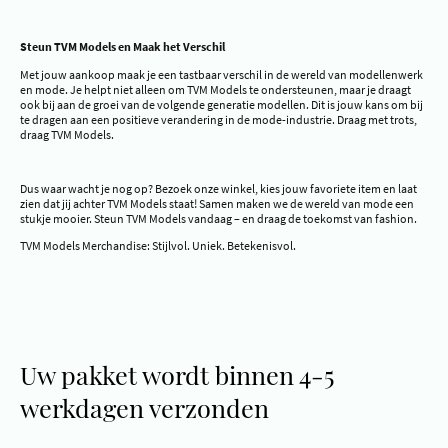
Steun TVM Models en Maak het Verschil
Met jouw aankoop maak je een tastbaar verschil in de wereld van modellenwerk
en mode. Je helpt niet alleen om TVM Models te ondersteunen, maar je draagt
ook bij aan de groei van de volgende generatie modellen. Dit is jouw kans om bij
te dragen aan een positieve verandering in de mode-industrie. Draag met trots,
draag TVM Models.
Dus waar wacht je nog op? Bezoek onze winkel, kies jouw favoriete item en laat
zien dat jij achter TVM Models staat! Samen maken we de wereld van mode een
stukje mooier. Steun TVM Models vandaag – en draag de toekomst van fashion.
TVM Models Merchandise: Stijlvol. Uniek. Betekenisvol.
Uw pakket wordt binnen 4-5
werkdagen verzonden