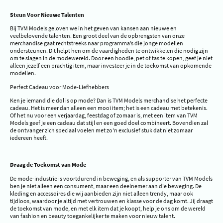
Steun Voor Nieuwe Talenten
Bij TVM Models geloven we in het geven van kansen aan nieuwe en
veelbelovende talenten. Een groot deel van de opbrengsten van onze
merchandise gaat rechtstreeks naar programma’s die jonge modellen
ondersteunen. Dit helpt hen om de vaardigheden te ontwikkelen die nodig zijn
om te slagen in de modewereld. Door een hoodie, pet of tas te kopen, geef je niet
alleen jezelf een prachtig item, maar investeer je in de toekomst van opkomende
modellen.
Perfect Cadeau voor Mode-Liefhebbers
Ken je iemand die dol is op mode? Dan is TVM Models merchandise het perfecte
cadeau. Het is meer dan alleen een mooi item; het is een cadeau met betekenis.
Of het nu voor een verjaardag, feestdag of zomaar is, met een item van TVM
Models geef je een cadeau dat stijl en een goed doel combineert. Bovendien zal
de ontvanger zich speciaal voelen met zo'n exclusief stuk dat niet zomaar
iedereen heeft.
Draag de Toekomst van Mode
De mode-industrie is voortdurend in beweging, en als supporter van TVM Models
ben je niet alleen een consument, maar een deelnemer aan die beweging. De
kleding en accessoires die wij aanbieden zijn niet alleen trendy, maar ook
tijdloos, waardoor je altijd met vertrouwen en klasse voor de dag komt. Jij draagt
de toekomst van mode, en met elk item dat je koopt, help je ons om de wereld
van fashion en beauty toegankelijker te maken voor nieuw talent.