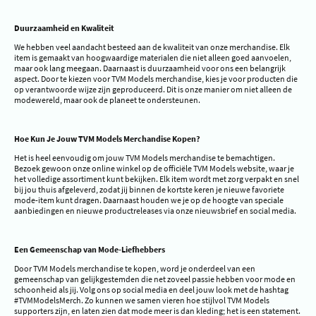
Duurzaamheid en Kwaliteit
We hebben veel aandacht besteed aan de kwaliteit van onze merchandise. Elk
item is gemaakt van hoogwaardige materialen die niet alleen goed aanvoelen,
maar ook lang meegaan. Daarnaast is duurzaamheid voor ons een belangrijk
aspect. Door te kiezen voor TVM Models merchandise, kies je voor producten die
op verantwoorde wijze zijn geproduceerd. Dit is onze manier om niet alleen de
modewereld, maar ook de planeet te ondersteunen.
Hoe Kun Je Jouw TVM Models Merchandise Kopen?
Het is heel eenvoudig om jouw TVM Models merchandise te bemachtigen.
Bezoek gewoon onze online winkel op de officiële TVM Models website, waar je
het volledige assortiment kunt bekijken. Elk item wordt met zorg verpakt en snel
bij jou thuis afgeleverd, zodat jij binnen de kortste keren je nieuwe favoriete
mode-item kunt dragen. Daarnaast houden we je op de hoogte van speciale
aanbiedingen en nieuwe productreleases via onze nieuwsbrief en social media.
Een Gemeenschap van Mode-Liefhebbers
Door TVM Models merchandise te kopen, word je onderdeel van een
gemeenschap van gelijkgestemden die net zoveel passie hebben voor mode en
schoonheid als jij. Volg ons op social media en deel jouw look met de hashtag
#TVMModelsMerch. Zo kunnen we samen vieren hoe stijlvol TVM Models
supporters zijn, en laten zien dat mode meer is dan kleding; het is een statement.