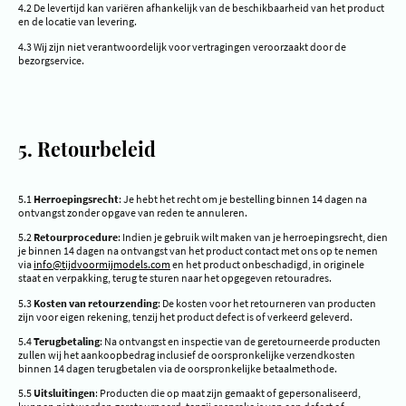
4.2 De levertijd kan variëren afhankelijk van de beschikbaarheid van het product
en de locatie van levering.
4.3 Wij zijn niet verantwoordelijk voor vertragingen veroorzaakt door de
bezorgservice.
5. Retourbeleid
5.1
Herroepingsrecht
: Je hebt het recht om je bestelling binnen 14 dagen na
ontvangst zonder opgave van reden te annuleren.
5.2
Retourprocedure
: Indien je gebruik wilt maken van je herroepingsrecht, dien
je binnen 14 dagen na ontvangst van het product contact met ons op te nemen
via
info@tijdvoormijmodels.com
en het product onbeschadigd, in originele
staat en verpakking, terug te sturen naar het opgegeven retouradres.
5.3
Kosten van retourzending
: De kosten voor het retourneren van producten
zijn voor eigen rekening, tenzij het product defect is of verkeerd geleverd.
5.4
Terugbetaling
: Na ontvangst en inspectie van de geretourneerde producten
zullen wij het aankoopbedrag inclusief de oorspronkelijke verzendkosten
binnen 14 dagen terugbetalen via de oorspronkelijke betaalmethode.
5.5
Uitsluitingen
: Producten die op maat zijn gemaakt of gepersonaliseerd,