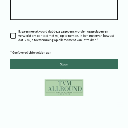
Ik ga ermee akkoord dat deze gegevens worden opgeslagen en
verwerkt om contact met mij op te nemen. Ik ben me ervan bewust
dat ik mijn toestemming op elk moment kan intrekken.
*
* Geeft verplichte velden aan
Stuur
Copyright ©TVM Allround - Copyright © Time To Shine Pageants -
Copyright © Miss Environment Netherlands - Copyright © Miss
Progress Netherlands - Copyright © Miss Galaxy Netherlands -
Copyright © TVM Pro Miss & Model - Copyright © Platform Yes You Can -
Copyright © Environment Impact - Copyright © Tijd voor mij Beauty -
Copyright © Frozen Time Studio