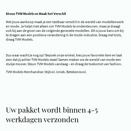
Steun TVM Models en Maak het Verschil
Met jouw aankoop maak je een tastbaar verschil in de wereld van modellenwerk
en mode. Je helpt niet alleen om TVM Models te ondersteunen, maar je draagt
ook bij aan de groei van de volgende generatie modellen. Dit is jouw kans om bij
te dragen aan een positieve verandering in de mode-industrie. Draag met trots,
draag TVM Models.
Dus waar wacht je nog op? Bezoek onze winkel, kies jouw favoriete item en laat
zien dat jij achter TVM Models staat! Samen maken we de wereld van mode een
stukje mooier. Steun TVM Models vandaag – en draag de toekomst van fashion.
TVM Models Merchandise: Stijlvol. Uniek. Betekenisvol.
Uw pakket wordt binnen 4-5
werkdagen verzonden