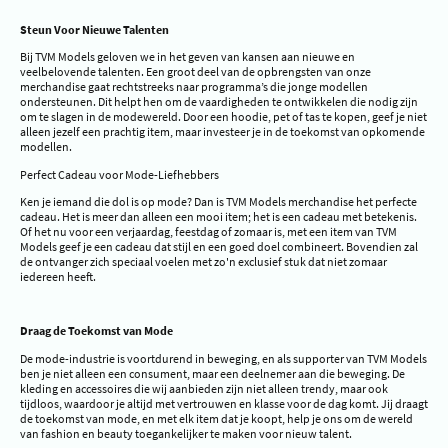
Steun Voor Nieuwe Talenten
Bij TVM Models geloven we in het geven van kansen aan nieuwe en
veelbelovende talenten. Een groot deel van de opbrengsten van onze
merchandise gaat rechtstreeks naar programma’s die jonge modellen
ondersteunen. Dit helpt hen om de vaardigheden te ontwikkelen die nodig zijn
om te slagen in de modewereld. Door een hoodie, pet of tas te kopen, geef je niet
alleen jezelf een prachtig item, maar investeer je in de toekomst van opkomende
modellen.
Perfect Cadeau voor Mode-Liefhebbers
Ken je iemand die dol is op mode? Dan is TVM Models merchandise het perfecte
cadeau. Het is meer dan alleen een mooi item; het is een cadeau met betekenis.
Of het nu voor een verjaardag, feestdag of zomaar is, met een item van TVM
Models geef je een cadeau dat stijl en een goed doel combineert. Bovendien zal
de ontvanger zich speciaal voelen met zo'n exclusief stuk dat niet zomaar
iedereen heeft.
Draag de Toekomst van Mode
De mode-industrie is voortdurend in beweging, en als supporter van TVM Models
ben je niet alleen een consument, maar een deelnemer aan die beweging. De
kleding en accessoires die wij aanbieden zijn niet alleen trendy, maar ook
tijdloos, waardoor je altijd met vertrouwen en klasse voor de dag komt. Jij draagt
de toekomst van mode, en met elk item dat je koopt, help je ons om de wereld
van fashion en beauty toegankelijker te maken voor nieuw talent.