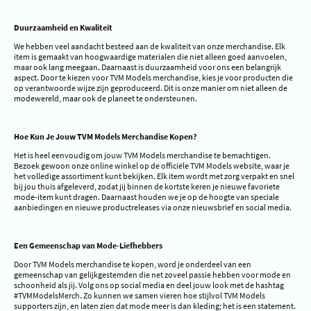
Duurzaamheid en Kwaliteit
We hebben veel aandacht besteed aan de kwaliteit van onze merchandise. Elk
item is gemaakt van hoogwaardige materialen die niet alleen goed aanvoelen,
maar ook lang meegaan. Daarnaast is duurzaamheid voor ons een belangrijk
aspect. Door te kiezen voor TVM Models merchandise, kies je voor producten die
op verantwoorde wijze zijn geproduceerd. Dit is onze manier om niet alleen de
modewereld, maar ook de planeet te ondersteunen.
Hoe Kun Je Jouw TVM Models Merchandise Kopen?
Het is heel eenvoudig om jouw TVM Models merchandise te bemachtigen.
Bezoek gewoon onze online winkel op de officiële TVM Models website, waar je
het volledige assortiment kunt bekijken. Elk item wordt met zorg verpakt en snel
bij jou thuis afgeleverd, zodat jij binnen de kortste keren je nieuwe favoriete
mode-item kunt dragen. Daarnaast houden we je op de hoogte van speciale
aanbiedingen en nieuwe productreleases via onze nieuwsbrief en social media.
Een Gemeenschap van Mode-Liefhebbers
Door TVM Models merchandise te kopen, word je onderdeel van een
gemeenschap van gelijkgestemden die net zoveel passie hebben voor mode en
schoonheid als jij. Volg ons op social media en deel jouw look met de hashtag
#TVMModelsMerch. Zo kunnen we samen vieren hoe stijlvol TVM Models
supporters zijn, en laten zien dat mode meer is dan kleding; het is een statement.