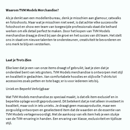
Waarom TVM Models Merchandise?
Als je denkt aan een modellenbureau, denk je misschien aan glamour, catwalks
en fotoshoots. Maar wat je misschien niet weet, is dat achter elke succesvolle
fotoshoot en show een team van toegewijde professionals staat die keihard
werken om elk detail perfect te maken. Door het kopen van TVM Models
merchandise draag je direct bij aan de groei en het succes van dit team. Het stelt
ons in staat om nieuwe talenten te ondersteunen, creativiteit te bevorderen en
ons merk te blijven versterken.
Laat je Trots Zien
Elke keer dat je een van onze items draagt of gebruikt, laat je zien dat je
onderdeel bent van iets groters. TVM Models merchandise is ontworpen met stijl
en kwaliteit in gedachten. Van comfortabele hoodies en stijlvolle T-shirts tot
accessoires zoals petten en tote bags; er is voor iedereen iets bij.
Uniek en Beperkt Verkrijgbaar
Wat TVM Models merchandise zo speciaal maakt, is dat elk item exclusief en in
beperkte oplage wordt geproduceerd. Dit betekent dat je niet alleen investeert in
kwaliteit, maar ook in iets unieks. Je draagt geen massaproductie, maar een
zorgvuldig ontworpen en geselecteerd item dat de waarden en de essentie van
TVM Models vertegenwoordigt. Met de aankoop van elk item heb je een stukje
van de TVM-ervaring in handen. Een ervaring van klasse, exclusiviteit en tijdloze
stijl.