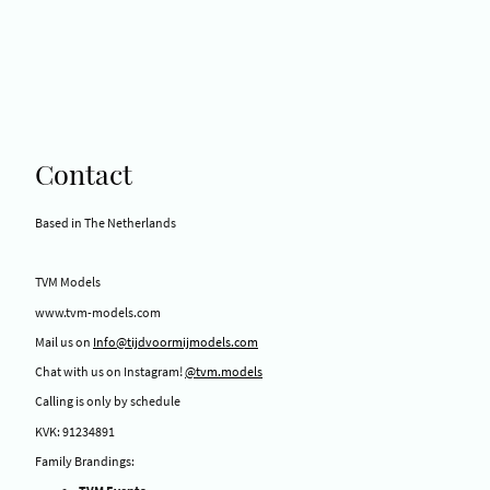
Contact
Based in The Netherlands
TVM Models
www.tvm-models.com
Mail us on
Info@tijdvoormijmodels.com
Chat with us on Instagram!
@tvm.models
Calling is only by schedule
KVK: 91234891
Family Brandings: