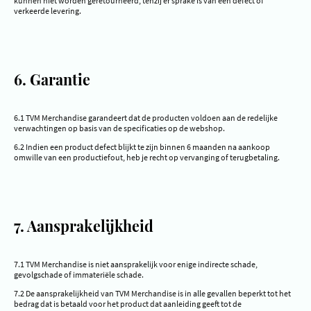
kunnen niet worden geretourneerd, tenzij er sprake is van een defect of
verkeerde levering.
6. Garantie
6.1 TVM Merchandise garandeert dat de producten voldoen aan de redelijke
verwachtingen op basis van de specificaties op de webshop.
6.2 Indien een product defect blijkt te zijn binnen 6 maanden na aankoop
omwille van een productiefout, heb je recht op vervanging of terugbetaling.
7. Aansprakelijkheid
7.1 TVM Merchandise is niet aansprakelijk voor enige indirecte schade,
gevolgschade of immateriële schade.
7.2 De aansprakelijkheid van TVM Merchandise is in alle gevallen beperkt tot het
bedrag dat is betaald voor het product dat aanleiding geeft tot de