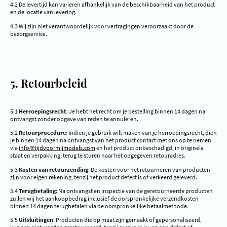
4.2 De levertijd kan variëren afhankelijk van de beschikbaarheid van het product
en de locatie van levering.
4.3 Wij zijn niet verantwoordelijk voor vertragingen veroorzaakt door de
bezorgservice.
5. Retourbeleid
5.1
Herroepingsrecht
: Je hebt het recht om je bestelling binnen 14 dagen na
ontvangst zonder opgave van reden te annuleren.
5.2
Retourprocedure
: Indien je gebruik wilt maken van je herroepingsrecht, dien
je binnen 14 dagen na ontvangst van het product contact met ons op te nemen
via
info@tijdvoormijmodels.com
en het product onbeschadigd, in originele
staat en verpakking, terug te sturen naar het opgegeven retouradres.
5.3
Kosten van retourzending
: De kosten voor het retourneren van producten
zijn voor eigen rekening, tenzij het product defect is of verkeerd geleverd.
5.4
Terugbetaling
: Na ontvangst en inspectie van de geretourneerde producten
zullen wij het aankoopbedrag inclusief de oorspronkelijke verzendkosten
binnen 14 dagen terugbetalen via de oorspronkelijke betaalmethode.
5.5
Uitsluitingen
: Producten die op maat zijn gemaakt of gepersonaliseerd,