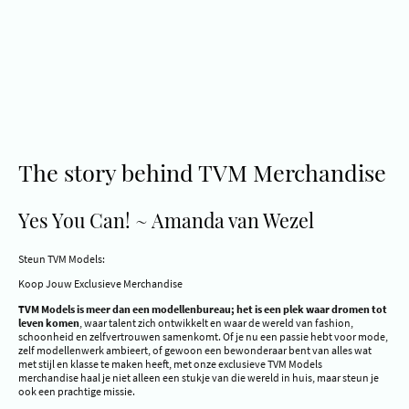
The story behind TVM Merchandise
Yes You Can! ~ Amanda van Wezel
Steun TVM Models:
Koop Jouw Exclusieve Merchandise
TVM Models is meer dan een modellenbureau; het is een plek waar dromen tot
leven komen
, waar talent zich ontwikkelt en waar de wereld van fashion,
schoonheid en zelfvertrouwen samenkomt. Of je nu een passie hebt voor mode,
zelf modellenwerk ambieert, of gewoon een bewonderaar bent van alles wat
met stijl en klasse te maken heeft, met onze exclusieve TVM Models
merchandise haal je niet alleen een stukje van die wereld in huis, maar steun je
ook een prachtige missie.