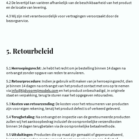
4.2 De levertijd kan variëren afhankelijk van de beschikbaarheid van het product
en de locatie van levering.
4.3 Wij zijn niet verantwoordelijk voor vertragingen veroorzaakt door de
bezorgservice.
5. Retourbeleid
5.1
Herroepingsrecht
: Je hebt het recht om je bestelling binnen 14 dagen na
ontvangst zonder opgave van reden te annuleren.
5.2
Retourprocedure
: Indien je gebruik wilt maken van je herroepingsrecht, dien
je binnen 14 dagen na ontvangst van het product contact met ons op te nemen
via
info@tijdvoormijmodels.com
en het product onbeschadigd, in originele
staat en verpakking, terug te sturen naar het opgegeven retouradres.
5.3
Kosten van retourzending
: De kosten voor het retourneren van producten
zijn voor eigen rekening, tenzij het product defect is of verkeerd geleverd.
5.4
Terugbetaling
: Na ontvangst en inspectie van de geretourneerde producten
zullen wij het aankoopbedrag inclusief de oorspronkelijke verzendkosten
binnen 14 dagen terugbetalen via de oorspronkelijke betaalmethode.
5.5
Uitsluitingen
: Producten die op maat zijn gemaakt of gepersonaliseerd,