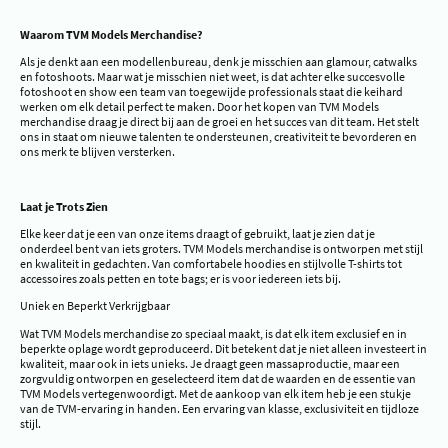
Waarom TVM Models Merchandise?
Als je denkt aan een modellenbureau, denk je misschien aan glamour, catwalks
en fotoshoots. Maar wat je misschien niet weet, is dat achter elke succesvolle
fotoshoot en show een team van toegewijde professionals staat die keihard
werken om elk detail perfect te maken. Door het kopen van TVM Models
merchandise draag je direct bij aan de groei en het succes van dit team. Het stelt
ons in staat om nieuwe talenten te ondersteunen, creativiteit te bevorderen en
ons merk te blijven versterken.
Laat je Trots Zien
Elke keer dat je een van onze items draagt of gebruikt, laat je zien dat je
onderdeel bent van iets groters. TVM Models merchandise is ontworpen met stijl
en kwaliteit in gedachten. Van comfortabele hoodies en stijlvolle T-shirts tot
accessoires zoals petten en tote bags; er is voor iedereen iets bij.
Uniek en Beperkt Verkrijgbaar
Wat TVM Models merchandise zo speciaal maakt, is dat elk item exclusief en in
beperkte oplage wordt geproduceerd. Dit betekent dat je niet alleen investeert in
kwaliteit, maar ook in iets unieks. Je draagt geen massaproductie, maar een
zorgvuldig ontworpen en geselecteerd item dat de waarden en de essentie van
TVM Models vertegenwoordigt. Met de aankoop van elk item heb je een stukje
van de TVM-ervaring in handen. Een ervaring van klasse, exclusiviteit en tijdloze
stijl.