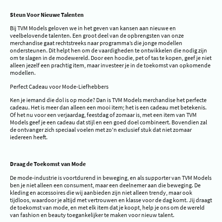
Steun Voor Nieuwe Talenten
Bij TVM Models geloven we in het geven van kansen aan nieuwe en
veelbelovende talenten. Een groot deel van de opbrengsten van onze
merchandise gaat rechtstreeks naar programma’s die jonge modellen
ondersteunen. Dit helpt hen om de vaardigheden te ontwikkelen die nodig zijn
om te slagen in de modewereld. Door een hoodie, pet of tas te kopen, geef je niet
alleen jezelf een prachtig item, maar investeer je in de toekomst van opkomende
modellen.
Perfect Cadeau voor Mode-Liefhebbers
Ken je iemand die dol is op mode? Dan is TVM Models merchandise het perfecte
cadeau. Het is meer dan alleen een mooi item; het is een cadeau met betekenis.
Of het nu voor een verjaardag, feestdag of zomaar is, met een item van TVM
Models geef je een cadeau dat stijl en een goed doel combineert. Bovendien zal
de ontvanger zich speciaal voelen met zo'n exclusief stuk dat niet zomaar
iedereen heeft.
Draag de Toekomst van Mode
De mode-industrie is voortdurend in beweging, en als supporter van TVM Models
ben je niet alleen een consument, maar een deelnemer aan die beweging. De
kleding en accessoires die wij aanbieden zijn niet alleen trendy, maar ook
tijdloos, waardoor je altijd met vertrouwen en klasse voor de dag komt. Jij draagt
de toekomst van mode, en met elk item dat je koopt, help je ons om de wereld
van fashion en beauty toegankelijker te maken voor nieuw talent.