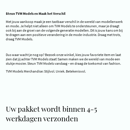
Steun TVM Models en Maak het Verschil
Met jouw aankoop maak je een tastbaar verschil in de wereld van modellenwerk
en mode. Je helpt niet alleen om TVM Models te ondersteunen, maar je draagt
ook bij aan de groei van de volgende generatie modellen. Dit is jouw kans om bij
te dragen aan een positieve verandering in de mode-industrie. Draag met trots,
draag TVM Models.
Dus waar wacht je nog op? Bezoek onze winkel, kies jouw favoriete item en laat
zien dat jij achter TVM Models staat! Samen maken we de wereld van mode een
stukje mooier. Steun TVM Models vandaag – en draag de toekomst van fashion.
TVM Models Merchandise: Stijlvol. Uniek. Betekenisvol.
Uw pakket wordt binnen 4-5
werkdagen verzonden