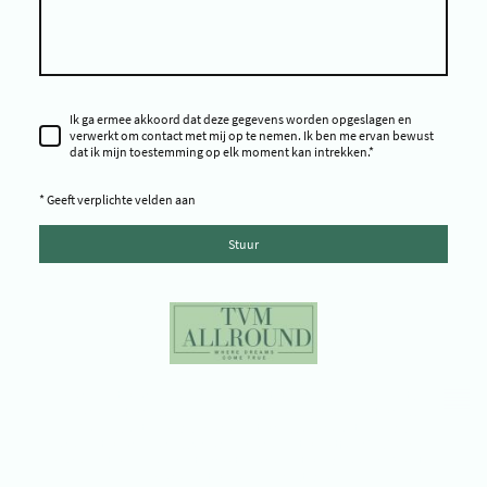
Ik ga ermee akkoord dat deze gegevens worden opgeslagen en
verwerkt om contact met mij op te nemen. Ik ben me ervan bewust
dat ik mijn toestemming op elk moment kan intrekken.
*
* Geeft verplichte velden aan
Stuur
Copyright ©TVM Allround - Copyright © Time To Shine Pageants -
Copyright © Miss Environment Netherlands - Copyright © Miss
Progress Netherlands - Copyright © Miss Galaxy Netherlands -
Copyright © TVM Pro Miss & Model - Copyright © Platform Yes You Can -
Copyright © Environment Impact - Copyright © Tijd voor mij Beauty -
Copyright © Frozen Time Studio