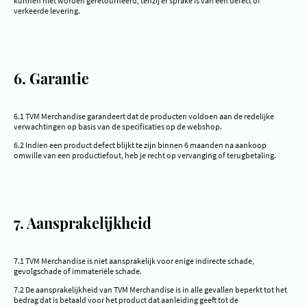
kunnen niet worden geretourneerd, tenzij er sprake is van een defect of
verkeerde levering.
6. Garantie
6.1 TVM Merchandise garandeert dat de producten voldoen aan de redelijke
verwachtingen op basis van de specificaties op de webshop.
6.2 Indien een product defect blijkt te zijn binnen 6 maanden na aankoop
omwille van een productiefout, heb je recht op vervanging of terugbetaling.
7. Aansprakelijkheid
7.1 TVM Merchandise is niet aansprakelijk voor enige indirecte schade,
gevolgschade of immateriële schade.
7.2 De aansprakelijkheid van TVM Merchandise is in alle gevallen beperkt tot het
bedrag dat is betaald voor het product dat aanleiding geeft tot de