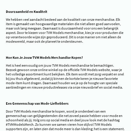
Duurzaamheid en Kwaliteit
We hebben veel aandacht besteed aan de kwaliteit van onze merchandise. Elk
item is gemaakt van hoogwaardige materialen die niet alleen goed aanvoelen,
maar ook lang meegaan. Daarnaast is duurzaamheid voor ons een belangrijk
aspect. Door te kiezen voor TVM Models merchandise, kies je voor producten die
op verantwoorde wijze zijn geproduceerd. Dit is onze manier om niet alleen de
modewereld, maar ook de planeet te ondersteunen.
Hoe Kun Je Jouw TVM Models Merchandise Kopen?
Het is heel eenvoudig om jouw TVM Models merchandise te bemachtigen.
Bezoek gewoon onze online winkel op de officiële TVM Models website, waar je
het volledige assortiment kunt bekijken. Elk item wordt met zorg verpakt en snel
bij jou thuis afgeleverd, zodat jij binnen de kortste keren je nieuwe favoriete
mode-item kunt dragen. Daarnaast houden we je op de hoogte van speciale
aanbiedingen en nieuwe productreleases via onze nieuwsbrief en social media.
Een Gemeenschap van Mode-Liefhebbers
Door TVM Models merchandise te kopen, word je onderdeel van een
gemeenschap van gelijkgestemden die net zoveel passie hebben voor mode en
schoonheid als jij. Volg ons op social media en deel jouw look met de hashtag
#TVMModelsMerch. Zo kunnen we samen vieren hoe stijlvol TVM Models
supporters zijn, en laten zien dat mode meer is dan kleding; het is een statement.