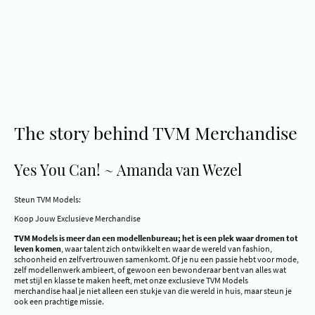
The story behind TVM Merchandise
Yes You Can! ~ Amanda van Wezel
Steun TVM Models:
Koop Jouw Exclusieve Merchandise
TVM Models is meer dan een modellenbureau; het is een plek waar dromen tot
leven komen
, waar talent zich ontwikkelt en waar de wereld van fashion,
schoonheid en zelfvertrouwen samenkomt. Of je nu een passie hebt voor mode,
zelf modellenwerk ambieert, of gewoon een bewonderaar bent van alles wat
met stijl en klasse te maken heeft, met onze exclusieve TVM Models
merchandise haal je niet alleen een stukje van die wereld in huis, maar steun je
ook een prachtige missie.