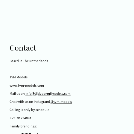
Contact
Based in The Netherlands
TVM Models
www.tvm-models.com
Mail us on
Info@tijdvoormijmodels.com
Chat with us on Instagram!
@tvm.models
Calling is only by schedule
KVK: 91234891
Family Brandings: